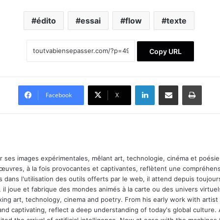
édito
essai
flow
texte
Copy URL
Linkedin
Partager par email
Impri
Facebook
X
ar ses images expérimentales, mêlant art, technologie, cinéma et poésie.
 œuvres, à la fois provocantes et captivantes, reflètent une compréhens
 dans l'utilisation des outils offerts par le web, il attend depuis toujours l
 il joue et fabrique des mondes animés à la carte ou des univers virtuel
xing art, technology, cinema and poetry. From his early work with arti
and captivating, reflect a deep understanding of today's global culture.