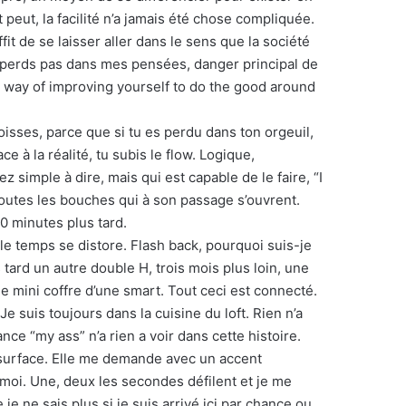
t peut, la facilité n’a jamais été chose compliquée.
fit de se laisser aller dans le sens que la société
me perds pas dans mes pensées, danger principal de
he way of improving yourself to do the good around
isses, parce que si tu es perdu dans ton orgeuil,
e à la réalité, tu subis le flow. Logique,
 simple à dire, mais qui est capable de le faire, “I
 toutes les bouches qui à son passage s’ouvrent.
0 minutes plus tard.
 le temps se distore. Flash back, pourquoi suis-je
tard un autre double H, trois mois plus loin, une
le mini coffre d’une smart. Tout ceci est connecté.
e suis toujours dans la cuisine du loft. Rien n’a
nce “my ass” n’a rien a voir dans cette histoire.
en surface. Elle me demande avec un accent
 moi. Une, deux les secondes défilent et je me
e ne sais plus si je suis arrivé ici par chance ou