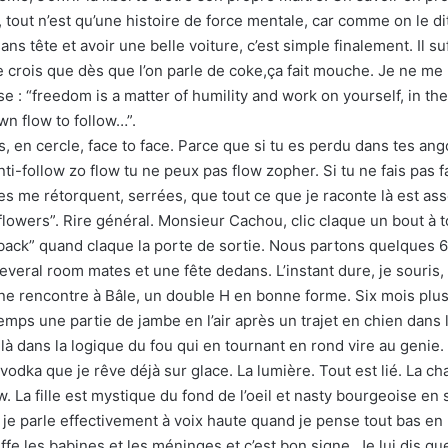
, tout n’est qu’une histoire de force mentale, car comme on le di
ns tête et avoir une belle voiture, c’est simple finalement. Il suf
 je crois que dès que l’on parle de coke,ça fait mouche. Je ne 
se : “freedom is a matter of humility and work on yourself, in t
wn flow to follow…”.
en cercle, face to face. Parce que si tu es perdu dans tes ango
i-follow zo flow tu ne peux pas flow zopher. Si tu ne fais pas fac
s me rétorquent, serrées, que tout ce que je raconte là est assez
o flowers”. Rire général. Monsieur Cachou, clic claque un bout à
 back” quand claque la porte de sortie. Nous partons quelques 6
everal room mates et une fête dedans. L’instant dure, je souris,
une rencontre à Bâle, un double H en bonne forme. Six mois plus 
temps une partie de jambe en l’air après un trajet en chien dans 
à dans la logique du fou qui en tournant en rond vire au genie. J
vodka que je rêve déjà sur glace. La lumière. Tout est lié. La cha
w. La fille est mystique du fond de l’oeil et nasty bourgeoise 
 je parle effectivement à voix haute quand je pense tout bas en
 les babines et les méninges et c’est bon signe. Je lui dis que j