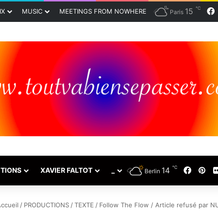
℃
15
IX
MUSIC
MEETINGS FROM NOWHERE
Paris
℃
Facebo
Pin
14
TIONS
XAVIER FALTOT
_
Berlin
ccueil
/
PRODUCTIONS
/
TEXTE
/
Follow The Flow / Article refusé par N