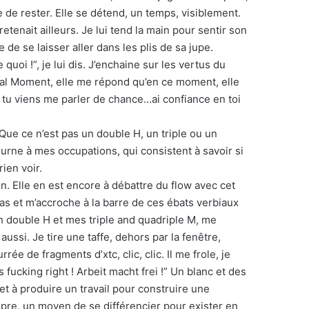
 de rester. Elle se détend, un temps, visiblement.
tenait ailleurs. Je lui tend la main pour sentir son
e se laisser aller dans les plis de sa jupe.
e quoi !”, je lui dis. J’enchaine sur les vertus du
cal Moment, elle me répond qu’en ce moment, elle
et tu viens me parler de chance…ai confiance en toi
 Que ce n’est pas un double H, un triple ou un
tourne à mes occupations, qui consistent à savoir si
ien voir.
. Elle en est encore à débattre du flow avec cet
as et m’accroche à la barre de ces ébats verbiaux
mon double H et mes triple and quadriple M, me
i aussi. Je tire une taffe, dehors par la fenêtre,
e de fragments d’xtc, clic, clic. Il me frole, je
s fucking right ! Arbeit macht frei !” Un blanc et des
et à produire un travail pour construire une
ropre, un moyen de se différencier pour exister en