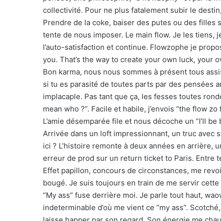
collectivité. Pour ne plus fatalement subir le destin
Prendre de la coke, baiser des putes ou des filles sa
tente de nous imposer. Le main flow. Je les tiens,
l’auto-satisfaction et continue. Flowzophe je propo
you. That’s the way to create your own luck, your o
Bon karma, nous nous sommes à présent tous assis, 
si tu es parasité de toutes parts par des pensées ant
implacaple. Pas tant que ça, les fesses toutes ronde
mean who ?”. Facile et habile, j’envois “the flow z
L’amie désemparée file et nous décoche un “I’ll be
Arrivée dans un loft impressionnant, un truc avec s
ici ? L’histoire remonte à deux années en arrière, 
erreur de prod sur un return ticket to Paris. Entre 
Effet papillon, concours de circonstances, me revoil
bougé. Je suis toujours en train de me servir cette 
“My ass” fuse derrière moi. Je parle tout haut, wao
indeterminable d’où me vient ce “my ass”. Scotché,
laisse happer par son regard. Son énergie me chauffe