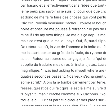
par hasard et si effectivement dans l’idée que tout e
je ne peux pas savoir si je suis ici pour quelque 
et donc de me faire faire des choses qui vont pertur
Clic clic, revoilà monsieur Cachou. J’ouvre la bou
noire et obscure me pousse à refranchir le pas de l
mine if I do my own things. Je me dis ça depuis mon 
mais ce n’est que le mal du pays. Ouf, là j’aurai flipp
De retour au loft, la vue de l’homme à la boite qui f
me laissant porter au grès de la foule, du rythme 
au sol. Retour au source du langage je lâche “qui d
supplie de traduire mes dires à l’instant jetés. Luc
magnifique. “I was just asking to myself where are w
quatres secondes passent. Nos yeux s’échangent une
some scrub”. Alors là je tombe carrément par terre.
fesses, qu’est ce qui fait qu’elle est là à me suivre
“Holyshit ! man!” crache l’homme aux Cachous. “You’
troue le cul. Il rit et part clic claquer des pieds s
instants passent et je ne sens rien. Rien. Elle ne m