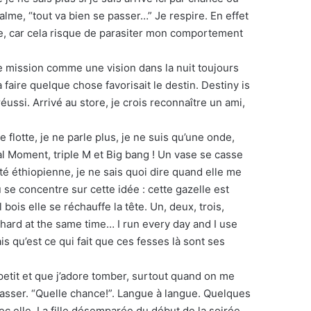
calme, “tout va bien se passer…” Je respire. En effet
se, car cela risque de parasiter mon comportement
te mission comme une vision dans la nuit toujours
faire quelque chose favorisait le destin. Destiny is
éussi. Arrivé au store, je crois reconnaître un ami,
e flotte, je ne parle plus, je ne suis qu’une onde,
l Moment, triple M et Big bang ! Un vase se casse
té éthiopienne, je ne sais quoi dire quand elle me
u se concentre sur cette idée : cette gazelle est
ois elle se réchauffe la tête. Un, deux, trois,
hard at the same time… I run every day and I use
s qu’est ce qui fait que ces fesses là sont ses
 petit et que j’adore tomber, surtout quand on me
embrasser. “Quelle chance!”. Langue à langue. Quelques
vec elle. La fille désemparée du début de la soirée