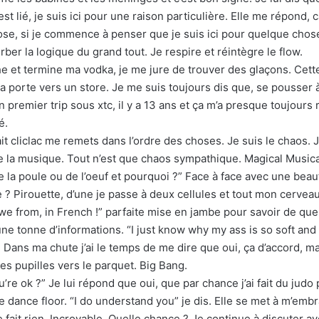
st lié, je suis ici pour une raison particulière. Elle me répond, 
chose, si je commence à penser que je suis ici pour quelque cho
ber la logique du grand tout. Je respire et réintègre le flow.
che et termine ma vodka, je me jure de trouver des glaçons. Cet
a porte vers un store. Je me suis toujours dis que, se pousser à 
premier trip sous xtc, il y a 13 ans et ça m’a presque toujours r
é.
ait cliclac me remets dans l’ordre des choses. Je suis le chaos. J
de la musique. Tout n’est que chaos sympathique. Magical Musica
e la poule ou de l’oeuf et pourquoi ?” Face à face avec une beau
ie ? Pirouette, d’une je passe à deux cellules et tout mon cervea
e from, in French !” parfaite mise en jambe pour savoir de quel b
 tonne d’informations. “I just know why my ass is so soft and 
 Dans ma chute j’ai le temps de me dire que oui, ça d’accord, mai
 des pupilles vers le parquet. Big Bang.
re ok ?” Je lui répond que oui, que par chance j’ai fait du judo
ur le dance floor. “I do understand you” je dis. Elle se met à m’
e fait rien. Incroyable. Quelle chance ? Je continue à discuter a