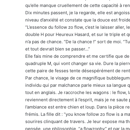
qu’elle manque cruellement de cette capacité à rent
Dix minutes passent, je la regarde, elle est angois
niveau d’anxiété et constate que la douce est froid
“L’essence du follow zo flow, c’est le laisser aller, l
double H pour Heureux Hasard, et sur le triple et
n’a pas de chance. “De la chance !” sort de moi. “Tu
et tout devrait bien se passer…”
Elle fais mine de comprendre et me certifie que de t
quadruple M, qui vont changer sa vie. Dure la pierre
cette paire de fesses tente désespérément de rentr
Par chance, le visage de ce magnifique bubblegum 
individu qui par malchance parle mieux sa langue q
tout en anglais. Je raccroche les wagons : le flow, 
reviennent directement à l’esprit, mais je ne saute pas
l’ambiance est entre chien et loup. Dans la pièce re
frémis. La fille dit : “you know follow zo flow is a m
sourires clinquant de travers. Je leur expose ma th
pensée, une philosophie, “a flowzophy” et par la mê