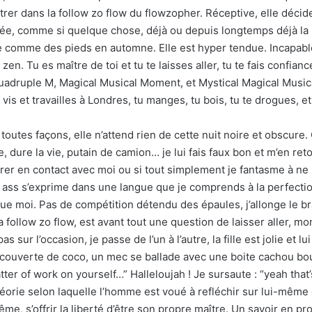
rer dans la follow zo flow du flowzopher. Réceptive, elle décide
sée, comme si quelque chose, déjà ou depuis longtemps déjà la re
e comme des pieds en automne. Elle est hyper tendue. Incapable d
e zen. Tu es maître de toi et tu te laisses aller, tu te fais confianc
 quadruple M, Magical Musical Moment, et Mystical Magical Musi
 vis et travailles à Londres, tu manges, tu bois, tu te drogues, 
outes façons, elle n’attend rien de cette nuit noire et obscure.
, dure la vie, putain de camion… je lui fais faux bon et m’en re
er en contact avec moi ou si tout simplement je fantasme à ne r
ass s’exprime dans une langue que je comprends à la perfection
ue moi. Pas de compétition détendu des épaules, j’allonge le br
la follow zo flow, est avant tout une question de laisser aller, 
 sur l’occasion, je passe de l’un à l’autre, la fille est jolie et lu
couverte de coco, un mec se ballade avec une boite cachou bourré
atter of work on yourself…” Halleloujah ! Je sursaute : “yeah that’
éorie selon laquelle l’homme est voué à refléchir sur lui-même 
me, s’offrir la liberté d’être son propre maître. Un savoir en p