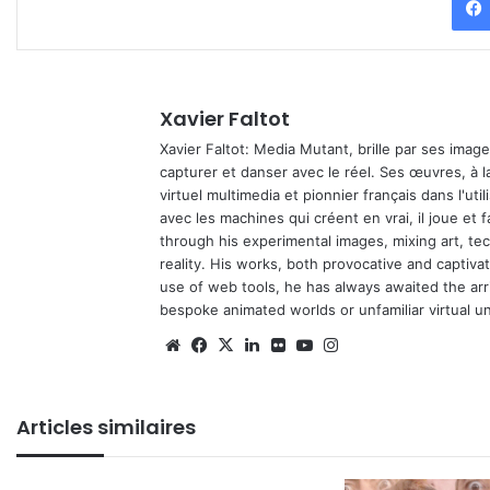
Xavier Faltot
Xavier Faltot: Media Mutant, brille par ses imag
capturer et danser avec le réel. Ses œuvres, à 
virtuel multimedia et pionnier français dans l'utili
avec les machines qui créent en vrai, il joue et
through his experimental images, mixing art, t
reality. His works, both provocative and captiva
use of web tools, he has always awaited the arriv
bespoke animated worlds or unfamiliar virtual u
We
Fa
X
Lin
Fli
Yo
Ins
bsi
ce
ke
ckr
uT
tag
te
bo
din
ub
ra
Articles similaires
ok
e
m