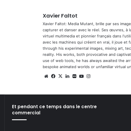
Xavier Faltot
Xavier Faltot: Media Mutant, brille par ses imag
capturer et danser avec le réel. Ses œuvres, à 
virtuel multimedia et pionnier français dans l'utili
avec les machines qui créent en vrai, il joue et
through his experimental images, mixing art, t
reality. His works, both provocative and captiva
use of web tools, he has always awaited the arriv
bespoke animated worlds or unfamiliar virtual u
We
Fa
X
Lin
Fli
Yo
Ins
bsi
ce
ke
ckr
uT
tag
te
bo
din
ub
ra
ok
e
m
Et pendant ce temps dans le centre
commercial