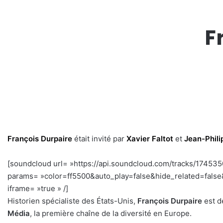
F
François Durpaire
était invité par
Xavier Faltot
et
Jean-Phil
[soundcloud url= »https://api.soundcloud.com/tracks/17453
params= »color=ff5500&auto_play=false&hide_related=fal
iframe= »true » /]
–
Historien spécialiste des États-Unis,
François Durpaire
est d
Média
, la première chaîne de la diversité en Europe.