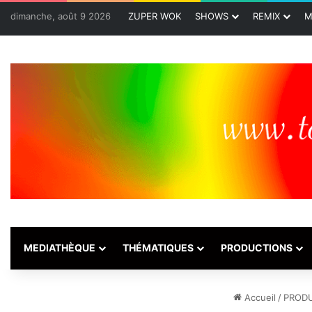
dimanche, août 9 2026
ZUPER WOK
SHOWS
REMIX
M
MEDIATHÈQUE
THÉMATIQUES
PRODUCTIONS
Accueil
/
PROD