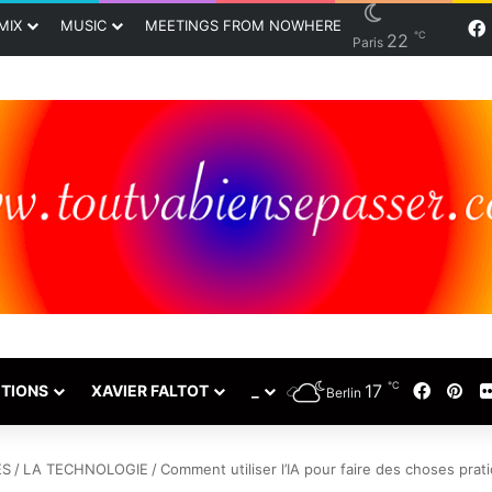
MIX
MUSIC
MEETINGS FROM NOWHERE
℃
22
Paris
℃
Facebo
Pin
17
TIONS
XAVIER FALTOT
_
Berlin
ES
/
LA TECHNOLOGIE
/
Comment utiliser l’IA pour faire des choses pra