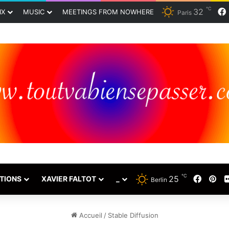
℃
32
IX
MUSIC
MEETINGS FROM NOWHERE
Paris
℃
25
Faceb
Pin
TIONS
XAVIER FALTOT
_
Berlin
Accueil
/
Stable Diffusion