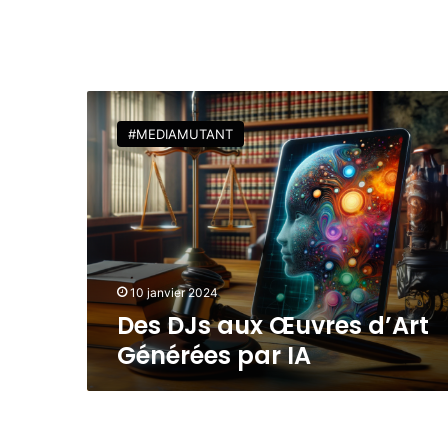
D
e
#MEDIAMUTANT
s
D
J
s
a
u
x
Œ
10 janvier 2024
u
Des DJs aux Œuvres d’Art
v
Générées par IA
r
e
s
d
’