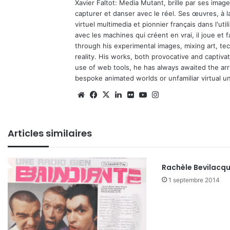
Xavier Faltot: Media Mutant, brille par ses imag
capturer et danser avec le réel. Ses œuvres, à 
virtuel multimedia et pionnier français dans l'utili
avec les machines qui créent en vrai, il joue et
through his experimental images, mixing art, t
reality. His works, both provocative and captiva
use of web tools, he has always awaited the arriv
bespoke animated worlds or unfamiliar virtual u
Website
Facebook
X
Linkedin
Flickr
YouTube
Instagram
Articles similaires
Rachèle Bevilacq
1 septembre 2014