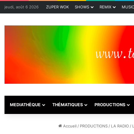
jeudi, août 6 2026
ZUPER WOK
SHOWS
REMIX
MUSI
MEDIATHÈQUE
THÉMATIQUES
PRODUCTIONS
Accueil
/
PRODUCTIONS
/
LA RADIO
/