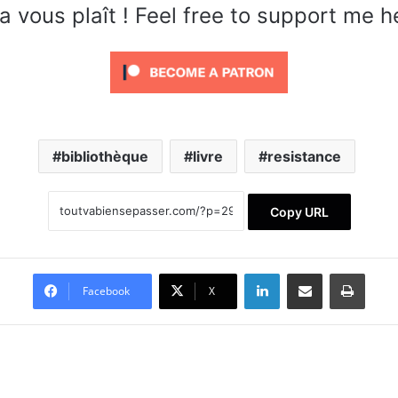
a vous plaît ! Feel free to support me h
bibliothèque
livre
resistance
Copy URL
Linkedin
Partager par email
Impri
Facebook
X