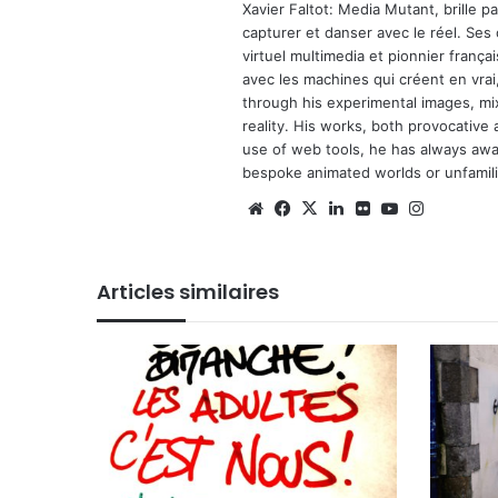
Xavier Faltot: Media Mutant, brille p
capturer et danser avec le réel. Ses
virtuel multimedia et pionnier français
avec les machines qui créent en vrai,
through his experimental images, mi
reality. His works, both provocative 
use of web tools, he has always await
bespoke animated worlds or unfamilia
Website
Facebook
X
Linkedin
Flickr
YouTube
Instagra
Articles similaires