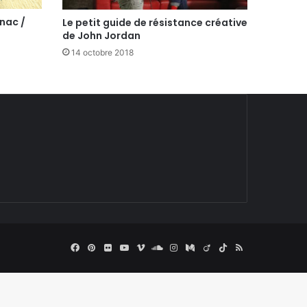
gnac /
Le petit guide de résistance créative
de John Jordan
14 octobre 2018
Facebook
Pinterest
Flickr
YouTube
Vimeo
SoundCloud
Instagram
Medium
Viadeo
TikTok
RSS