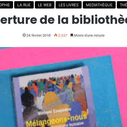
OPHIE
LA RUE
LE WEB
LES LIVRES
MEDIATHÈQUE
THÉ
erture de la bibliothè
24 février 2019
2 327
Moins d’une minute