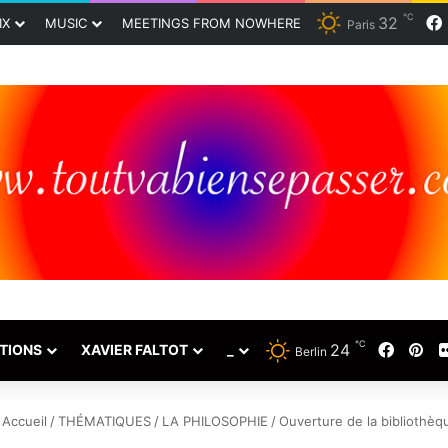
℃
32
IX
MUSIC
MEETINGS FROM NOWHERE
Paris
℃
Faceb
Pin
24
TIONS
XAVIER FALTOT
_
Berlin
Accueil
/
THÉMATIQUES
/
LA PHILOSOPHIE
/
Ouverture de la bibliothèq