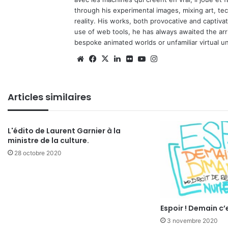
through his experimental images, mixing art, t
reality. His works, both provocative and captiva
use of web tools, he has always awaited the arriv
bespoke animated worlds or unfamiliar virtual u
Website
Facebook
X
Linkedin
Flickr
YouTube
Instagram
Articles similaires
L'édito de Laurent Garnier à la
ministre de la culture.
28 octobre 2020
Espoir ! Demain c
3 novembre 2020