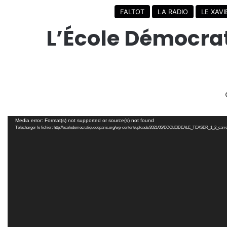
FALTOT
LA RADIO
LE XAV
L’École Démocrat
Lecteur
Media error: Format(s) not supported or source(s) not found
vidéo
Télécharger le fichier: http://ecoledemocratiquedeparis.org/wp-content/uploads/2021/05/ECOLEIDEALE_TEASER_1_2_carr