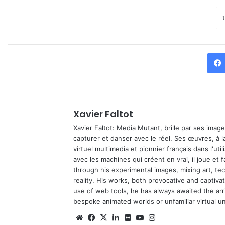
Xavier Faltot
Xavier Faltot: Media Mutant, brille par ses imag
capturer et danser avec le réel. Ses œuvres, à 
virtuel multimedia et pionnier français dans l'utili
avec les machines qui créent en vrai, il joue et
through his experimental images, mixing art, t
reality. His works, both provocative and captiva
use of web tools, he has always awaited the arriv
bespoke animated worlds or unfamiliar virtual u
We
Fa
X
Lin
Fli
Yo
Ins