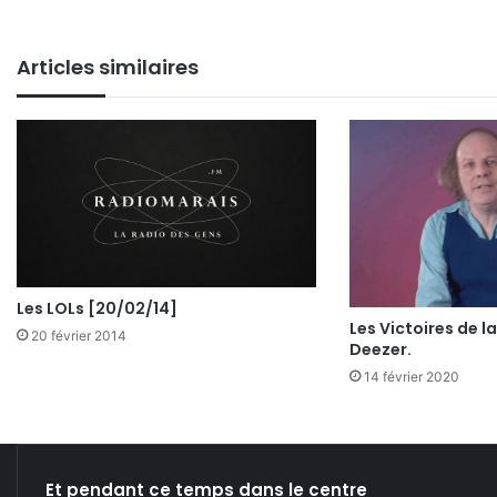
bsi
ce
ke
ckr
uT
tag
te
bo
din
ub
ra
Articles similaires
ok
e
m
Les LOLs [20/02/14]
Les Victoires de l
20 février 2014
Deezer.
14 février 2020
Et pendant ce temps dans le centre