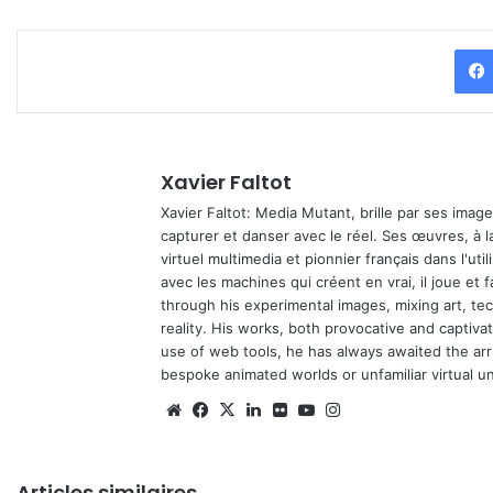
Xavier Faltot
Xavier Faltot: Media Mutant, brille par ses imag
capturer et danser avec le réel. Ses œuvres, à 
virtuel multimedia et pionnier français dans l'utili
avec les machines qui créent en vrai, il joue et
through his experimental images, mixing art, t
reality. His works, both provocative and captiva
use of web tools, he has always awaited the arriv
bespoke animated worlds or unfamiliar virtual u
We
Fa
X
Lin
Fli
Yo
Ins
bsi
ce
ke
ckr
uT
tag
te
bo
din
ub
ra
Articles similaires
ok
e
m