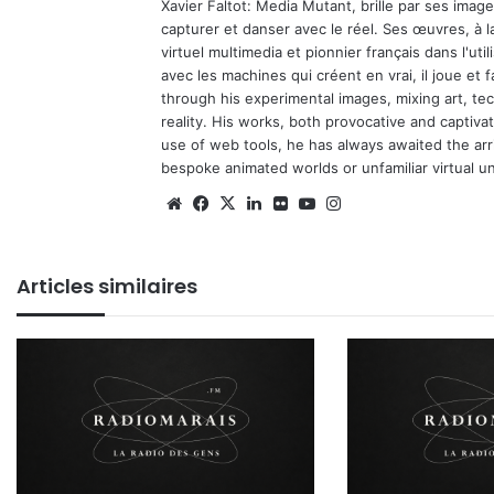
Xavier Faltot: Media Mutant, brille par ses imag
capturer et danser avec le réel. Ses œuvres, à 
virtuel multimedia et pionnier français dans l'utili
avec les machines qui créent en vrai, il joue et
through his experimental images, mixing art, t
reality. His works, both provocative and captiva
use of web tools, he has always awaited the arriv
bespoke animated worlds or unfamiliar virtual u
We
Fa
X
Lin
Fli
Yo
Ins
bsi
ce
ke
ckr
uT
tag
te
bo
din
ub
ra
Articles similaires
ok
e
m