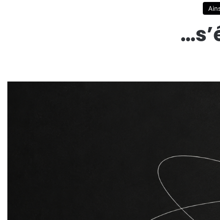
Ains
…s’