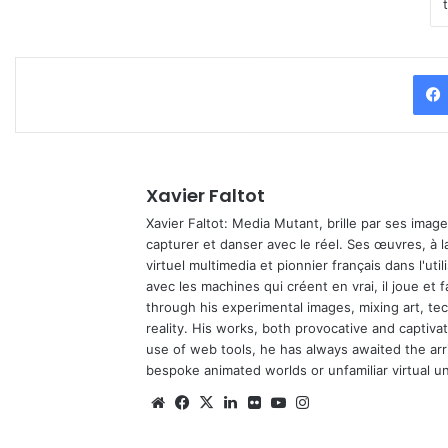
Xavier Faltot
Xavier Faltot: Media Mutant, brille par ses imag
capturer et danser avec le réel. Ses œuvres, à 
virtuel multimedia et pionnier français dans l'utili
avec les machines qui créent en vrai, il joue et
through his experimental images, mixing art, t
reality. His works, both provocative and captiva
use of web tools, he has always awaited the arriv
bespoke animated worlds or unfamiliar virtual u
We
Fa
X
Lin
Fli
Yo
Ins
bsi
ce
ke
ckr
uT
tag