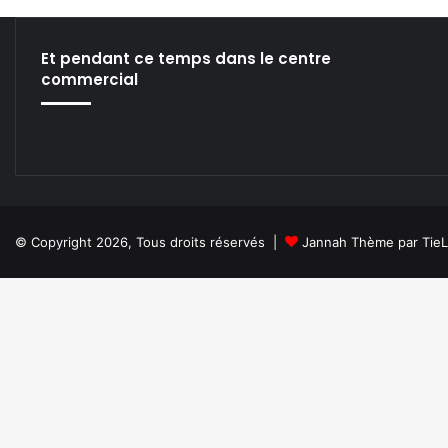
te
bo
din
ub
ra
ok
e
m
Et pendant ce temps dans le centre
commercial
© Copyright 2026, Tous droits réservés |
Jannah Thème par Tie