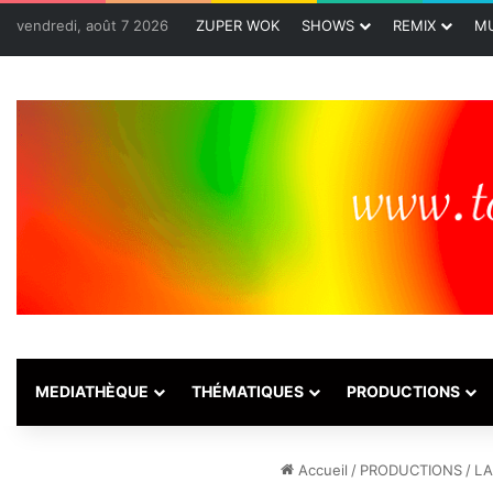
vendredi, août 7 2026
ZUPER WOK
SHOWS
REMIX
MU
MEDIATHÈQUE
THÉMATIQUES
PRODUCTIONS
Accueil
/
PRODUCTIONS
/
LA