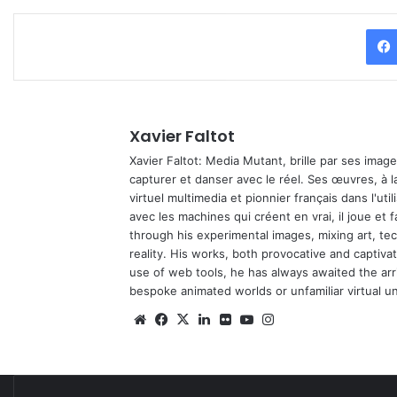
Xavier Faltot
Xavier Faltot: Media Mutant, brille par ses imag
capturer et danser avec le réel. Ses œuvres, à 
virtuel multimedia et pionnier français dans l'utili
avec les machines qui créent en vrai, il joue et
through his experimental images, mixing art, t
reality. His works, both provocative and captiva
use of web tools, he has always awaited the arriv
bespoke animated worlds or unfamiliar virtual u
We
Fa
X
Lin
Fli
Yo
Ins
bsi
ce
ke
ckr
uT
tag
te
bo
din
ub
ra
ok
e
m