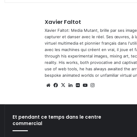
Xavier Faltot
Xavier Faltot: Media Mutant, brille par ses imag
capturer et danser avec le réel. Ses œuvres, à 
virtuel multimedia et pionnier français dans l'utili
avec les machines qui créent en vrai, il joue et
through his experimental images, mixing art, t
reality. His works, both provocative and captiva
use of web tools, he has always awaited the arriv
bespoke animated worlds or unfamiliar virtual u
We
Fa
X
Lin
Fli
Yo
Ins
bsi
ce
ke
ckr
uT
tag
te
bo
din
ub
ra
ok
e
m
Et pendant ce temps dans le centre
commercial