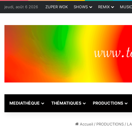
jeudi, août 6 2026
ZUPER WOK
SHOWS
REMIX
MUSI
MEDIATHÈQUE
THÉMATIQUES
PRODUCTIONS
Accueil
/
PRODUCTIONS
/
LA