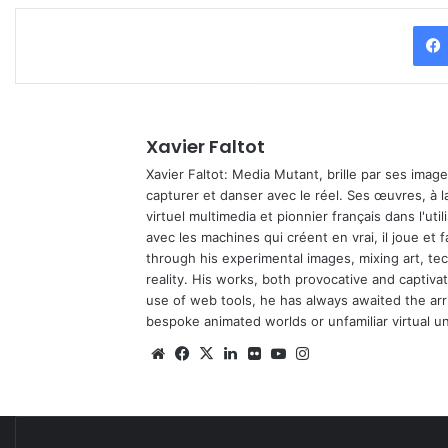
Xavier Faltot
Xavier Faltot: Media Mutant, brille par ses imag
capturer et danser avec le réel. Ses œuvres, à 
virtuel multimedia et pionnier français dans l'utili
avec les machines qui créent en vrai, il joue et
through his experimental images, mixing art, t
reality. His works, both provocative and captiva
use of web tools, he has always awaited the arriv
bespoke animated worlds or unfamiliar virtual u
We
Fa
X
Lin
Fli
Yo
Ins
bsi
ce
ke
ckr
uT
tag
te
bo
din
ub
ra
ok
e
m