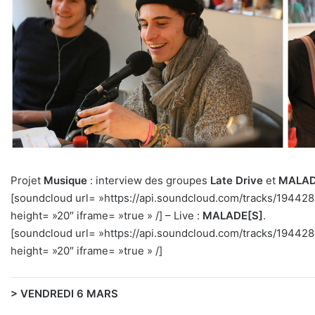
Projet
Musique
: interview des groupes
Late Drive
et
MALAD
[soundcloud url= »https://api.soundcloud.com/tracks/194
height= »20″ iframe= »true » /] – Live :
MALADE[S]
.
[soundcloud url= »https://api.soundcloud.com/tracks/1944
height= »20″ iframe= »true » /]
> VENDREDI 6 MARS