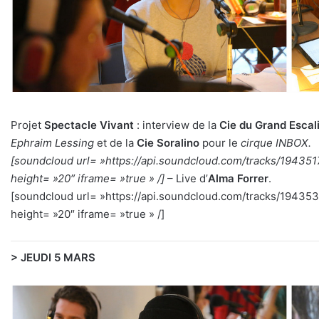
Projet
Spectacle Vivant
: interview de la
Cie du Grand Escal
Ephraim Lessing
et de la
Cie Soralino
pour le
cirque
INBOX.
[soundcloud url= »https://api.soundcloud.com/tracks/1943
height= »20″ iframe= »true » /]
– Live d’
Alma Forrer
.
[soundcloud url= »https://api.soundcloud.com/tracks/194
height= »20″ iframe= »true » /]
> JEUDI 5 MARS