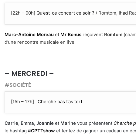
[22h – 00h]
Qu’est-ce concert ce soir ?
/ Romtom, Ihad Ra
Marc-Antoine Moreau
et
Mr Bonus
reçoivent
Romtom
(chant
d’une rencontre musicale en live.
– MERCREDI –
#SOCIÉTÉ
[15h – 17h]
Cherche pas t’as tort
Carrie
,
Emma
,
Joannie
et
Marine
vous présentent
Cherche pa
le hashtag
#CPTTshow
et tentez de gagner un cadeau en écou