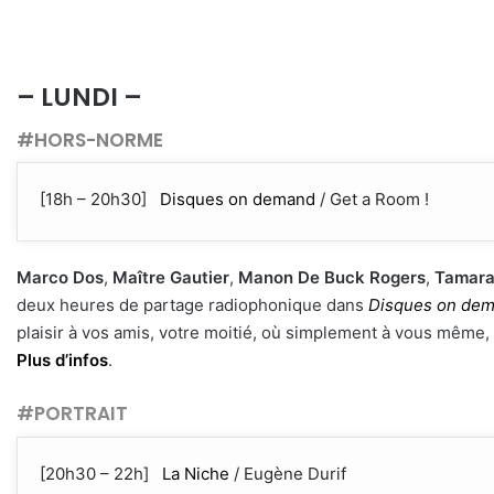
– LUNDI –
#HORS-NORME
[18h – 20h30]
Disques on demand
/ Get a Room !
Marco Dos
,
Maître Gautier
,
Manon De Buck Rogers
,
Tamara
deux heures de partage radiophonique dans
Disques on de
plaisir à vos amis, votre moitié, où simplement à vous même
Plus d’infos
.
#PORTRAIT
[20h30 – 22h]
La Niche
/ Eugène Durif