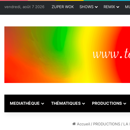
vendredi, août 7 2026
ZUPER WOK
SHOWS
REMIX
MU
MEDIATHÈQUE
THÉMATIQUES
PRODUCTIONS
Accueil
/
PRODUCTIONS
/
LA 