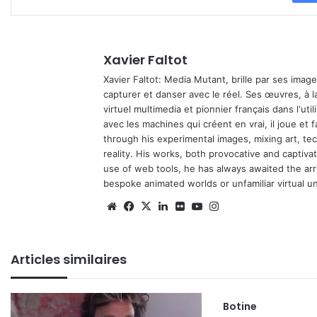
Xavier Faltot
Xavier Faltot: Media Mutant, brille par ses imag
capturer et danser avec le réel. Ses œuvres, à 
virtuel multimedia et pionnier français dans l'utili
avec les machines qui créent en vrai, il joue et
through his experimental images, mixing art, t
reality. His works, both provocative and captiva
use of web tools, he has always awaited the arriv
bespoke animated worlds or unfamiliar virtual u
We
Fa
X
Lin
Fli
Yo
Ins
bsi
ce
ke
ckr
uT
tag
te
bo
din
ub
ra
Articles similaires
ok
e
m
Botine