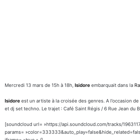
Mercredi 13 mars de 15h à 18h,
Isidore
embarquait dans la
Ra
Isidore
est un artiste à la croisée des genres. A l’occasion d
et dj set techno. Le trajet : Café Saint Régis / 6 Rue Jean du 
[soundcloud url= »https://api.soundcloud.com/tracks/196311
params= »color=333333&auto_play=false&hide_related=fal
iframe= »true » /]