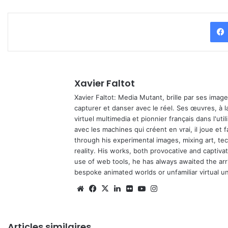
Xavier Faltot
Xavier Faltot: Media Mutant, brille par ses imag
capturer et danser avec le réel. Ses œuvres, à 
virtuel multimedia et pionnier français dans l'utili
avec les machines qui créent en vrai, il joue et
through his experimental images, mixing art, t
reality. His works, both provocative and captiva
use of web tools, he has always awaited the arriv
bespoke animated worlds or unfamiliar virtual u
We
Fa
X
Lin
Fli
Yo
Ins
bsi
ce
ke
ckr
uT
tag
te
bo
din
ub
ra
Articles similaires
ok
e
m