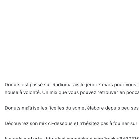
Donuts est passé sur Radiomarais le jeudi 7 mars pour vous o
house à volonté. Un mix que vous pouvez retrouver en podca
Donuts maîtrise les ficelles du son et élabore depuis peu ses
Découvrez son mix ci-dessous et n’hésitez pas à fouiner sur
[soundcloud url= »http://api.soundcloud.com/tracks/84398154