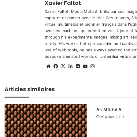
Xavier Faltot
Xavier Faltot: Media Mutant, brille par ses imag
capturer et danser avec le réel. Ses œuvres, à 
virtuel multimedia et pionnier français dans l'utili
avec les machines qui créent en vrai, il joue et
through his experimental images, mixing art, t
reality. His works, both provocative and captiva
use of web tools, he has always awaited the arriv
bespoke animated worlds or unfamiliar virtual u
We
Fa
X
Lin
Fli
Yo
Ins
bsi
ce
ke
ckr
uT
tag
te
bo
din
ub
ra
Articles similaires
ok
e
m
A L M E E V A
19 juillet 2013