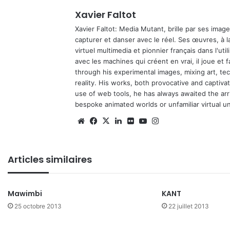
Xavier Faltot
Xavier Faltot: Media Mutant, brille par ses imag
capturer et danser avec le réel. Ses œuvres, à 
virtuel multimedia et pionnier français dans l'utili
avec les machines qui créent en vrai, il joue et
through his experimental images, mixing art, t
reality. His works, both provocative and captiva
use of web tools, he has always awaited the arriv
bespoke animated worlds or unfamiliar virtual u
We
Fa
X
Lin
Fli
Yo
Ins
bsi
ce
ke
ckr
uT
tag
te
bo
din
ub
ra
Articles similaires
ok
e
m
Mawimbi
KANT
25 octobre 2013
22 juillet 2013