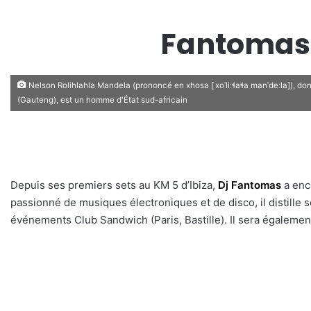
Fantomas
Nelson Rolihlahla Mandela (prononcé en xhosa [ xoˈliːɬaɬa manˈdeːla]), don
(Gauteng), est un homme d'État sud-africain
Depuis ses premiers sets au KM 5 d’Ibiza,
Dj Fantomas
a enc
passionné de musiques électroniques et de disco, il distille 
événements Club Sandwich (Paris, Bastille). Il sera également