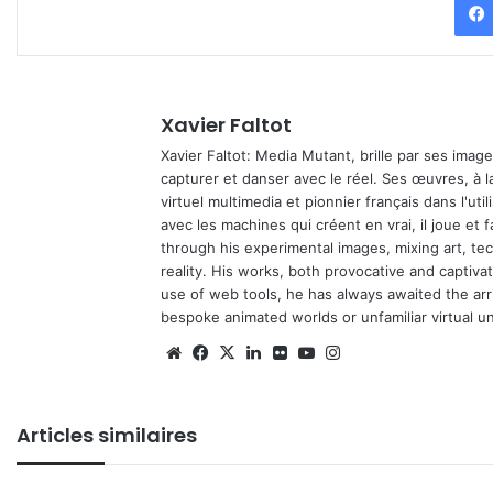
Xavier Faltot
Xavier Faltot: Media Mutant, brille par ses imag
capturer et danser avec le réel. Ses œuvres, à 
virtuel multimedia et pionnier français dans l'utili
avec les machines qui créent en vrai, il joue et
through his experimental images, mixing art, t
reality. His works, both provocative and captiva
use of web tools, he has always awaited the arriv
bespoke animated worlds or unfamiliar virtual u
We
Fa
X
Lin
Fli
Yo
Ins
bsi
ce
ke
ckr
uT
tag
te
bo
din
ub
ra
Articles similaires
ok
e
m