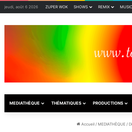
jeudi, août 6 2026
ZUPER WOK
SHOWS
REMIX
MUSI
MEDIATHÈQUE
THÉMATIQUES
PRODUCTIONS
Accueil
/
MEDIATHÈQUE
/
D