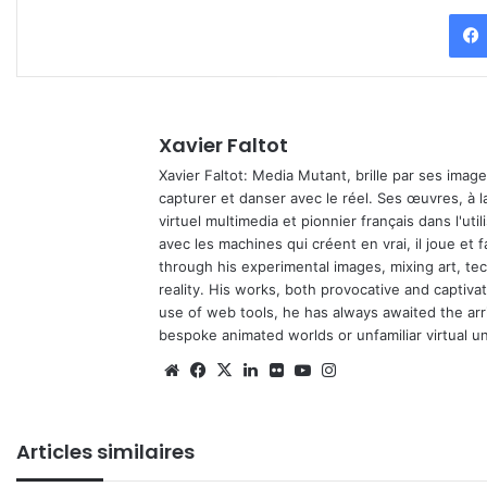
Xavier Faltot
Xavier Faltot: Media Mutant, brille par ses imag
capturer et danser avec le réel. Ses œuvres, à 
virtuel multimedia et pionnier français dans l'utili
avec les machines qui créent en vrai, il joue et
through his experimental images, mixing art, t
reality. His works, both provocative and captiva
use of web tools, he has always awaited the arriv
bespoke animated worlds or unfamiliar virtual u
We
Fa
X
Lin
Fli
Yo
Ins
bsi
ce
ke
ckr
uT
tag
te
bo
din
ub
ra
Articles similaires
ok
e
m