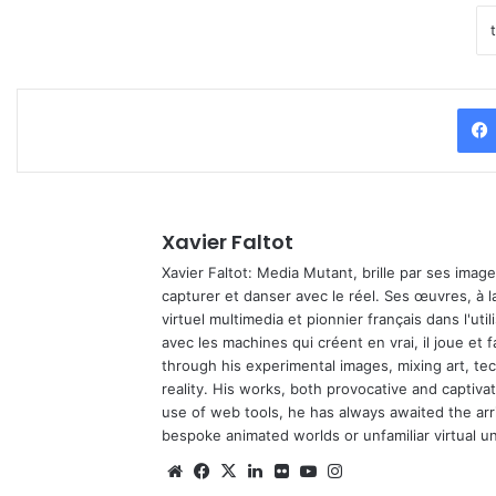
Xavier Faltot
Xavier Faltot: Media Mutant, brille par ses imag
capturer et danser avec le réel. Ses œuvres, à 
virtuel multimedia et pionnier français dans l'utili
avec les machines qui créent en vrai, il joue et
through his experimental images, mixing art, t
reality. His works, both provocative and captiva
use of web tools, he has always awaited the arriv
bespoke animated worlds or unfamiliar virtual u
Website
Facebook
X
Linkedin
Flickr
YouTube
Instagram