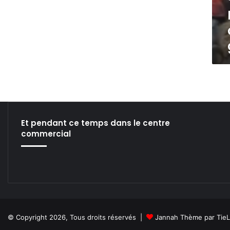
’
A
u
d
r
e
y
N
e
r
v
Et pendant ce temps dans le centre
i
commercial
à
l
a
g
a
l
e
r
© Copyright 2026, Tous droits réservés |
Jannah Thème par Tie
i