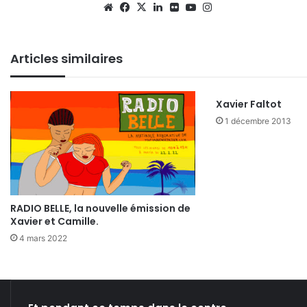
We
Fa
X
Lin
Fli
Yo
Ins
bsi
ce
ke
ckr
uT
tag
te
bo
din
ub
ra
Articles similaires
ok
e
m
Xavier Faltot
1 décembre 2013
RADIO BELLE, la nouvelle émission de
Xavier et Camille.
4 mars 2022