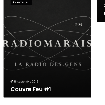
Couvre feu
u
v
r
e
F
e
u
#
1
18 septembre 2013
Couvre Feu #1