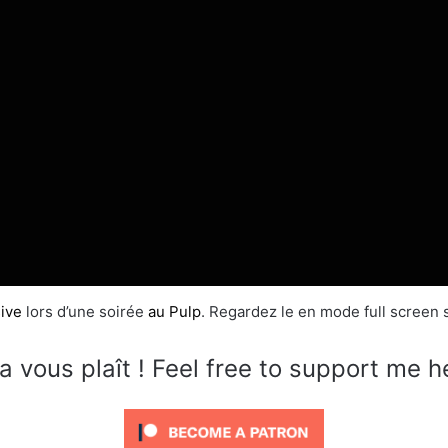
ive
lors d’une soirée
au Pulp
. Regardez le en mode full screen s
a vous plaît ! Feel free to support me h