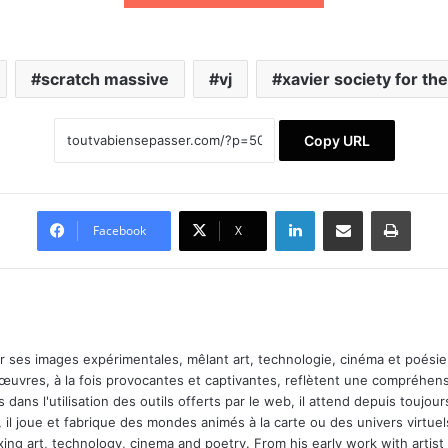
scratch massive
vj
xavier society for the
Copy URL
Linkedin
Partager par email
Impri
Facebook
X
ar ses images expérimentales, mêlant art, technologie, cinéma et poésie.
 œuvres, à la fois provocantes et captivantes, reflètent une compréhens
 dans l'utilisation des outils offerts par le web, il attend depuis toujours l
 il joue et fabrique des mondes animés à la carte ou des univers virtuel
xing art, technology, cinema and poetry. From his early work with arti