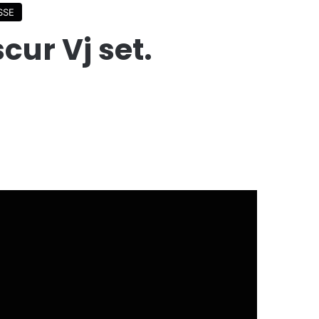
SSE
cur Vj set.