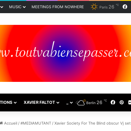
℃
F
26
MUSIC
MEETINGS FROM NOWHERE
Paris
℃
Faceb
Pin
26
TIONS
XAVIER FALTOT
_
Berlin
Accueil
/
#MEDIAMUTANT
/
Xavier Society For The Blind obscur Vj set