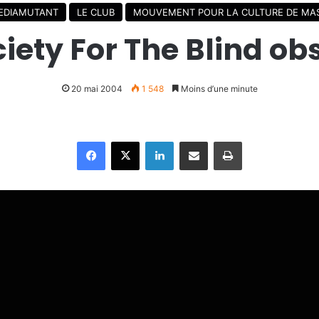
EDIAMUTANT
LE CLUB
MOUVEMENT POUR LA CULTURE DE MA
iety For The Blind obs
20 mai 2004
1 548
Moins d’une minute
Facebook
X
Linkedin
Partager par email
Imprimer