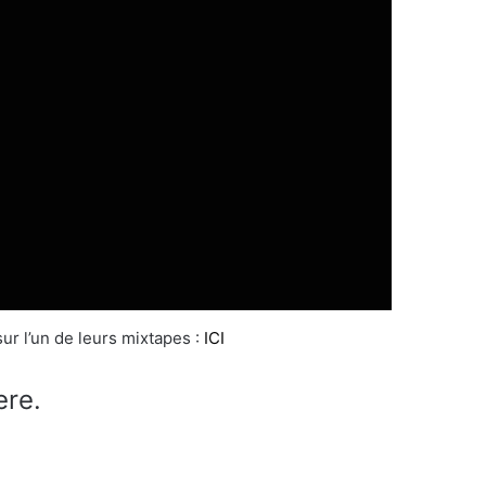
ur l’un de leurs mixtapes :
ICI
ere.