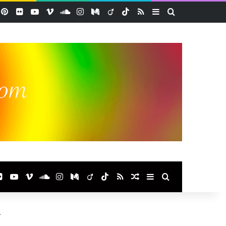
acebook
Pinterest
Flickr
YouTube
Vimeo
SoundCloud
Instagram
Medium
Viadeo
TikTok
RSS
Sidebar (barre lat
Rechercher
ook
terest
Flickr
YouTube
Vimeo
SoundCloud
Instagram
Medium
Viadeo
TikTok
RSS
Article Aléatoire
Sidebar (barre laté
Rechercher
.