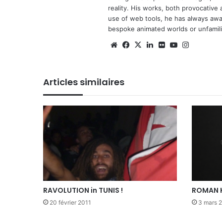
reality. His works, both provocative 
use of web tools, he has always await
bespoke animated worlds or unfamilia
Website
Facebook
X
Linkedin
Flickr
YouTube
Instagra
Articles similaires
RAVOLUTION in TUNIS !
ROMAN 
20 février 2011
3 mars 