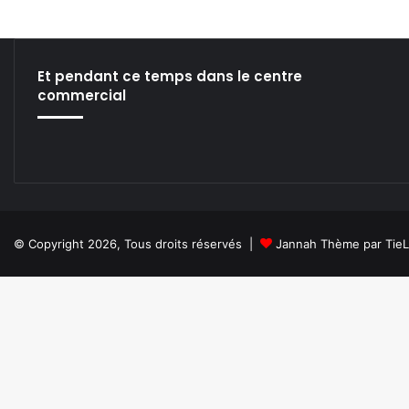
d
V
j
s
Et pendant ce temps dans le centre
e
commercial
t
@
L
e
P
u
l
p
© Copyright 2026, Tous droits réservés |
Jannah Thème par Tie