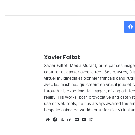
Xavier Faltot
Xavier Faltot: Media Mutant, brille par ses imag
capturer et danser avec le réel. Ses œuvres, à 
virtuel multimedia et pionnier français dans l'utili
avec les machines qui créent en vrai, il joue et
through his experimental images, mixing art, t
reality. His works, both provocative and captiva
use of web tools, he has always awaited the arriv
bespoke animated worlds or unfamiliar virtual u
Website
Facebook
X
Linkedin
Flickr
YouTube
Instagram