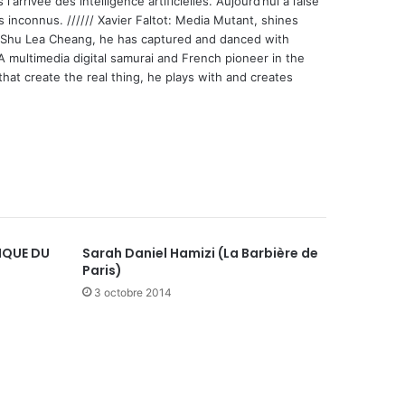
'arrivée des intelligence artificielles. Aujourd’hui à l’aise
s inconnus. ////// Xavier Faltot: Media Mutant, shines
st Shu Lea Cheang, he has captured and danced with
 A multimedia digital samurai and French pioneer in the
that create the real thing, he plays with and creates
IQUE DU
Sarah Daniel Hamizi (La Barbière de
Paris)
3 octobre 2014