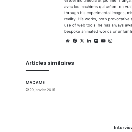
virtuel multimedia et pionnier français
avec les machines qui créent en vrai,
through his experimental images, mi
reality. His works, both provocative 
use of web tools, he has always await
bespoke animated worlds or unfamilia
We
Fa
X
Lin
Fli
Yo
Ins
bsi
ce
ke
ckr
uT
tag
te
bo
din
ub
ra
Articles similaires
ok
e
m
MADAME
20 janvier 2015
Intervie