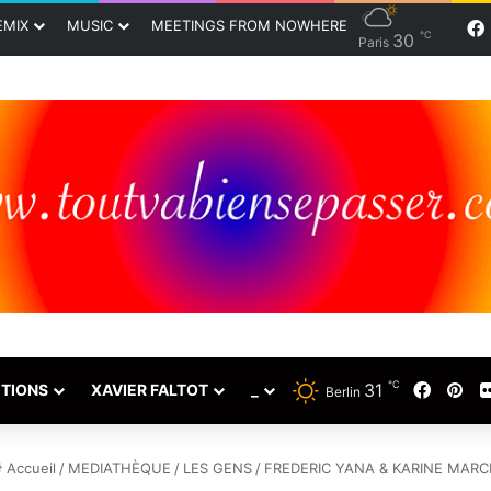
EMIX
MUSIC
MEETINGS FROM NOWHERE
℃
30
Paris
℃
31
Faceb
Pin
TIONS
XAVIER FALTOT
_
Berlin
Accueil
/
MEDIATHÈQUE
/
LES GENS
/
FREDERIC YANA & KARINE MARC