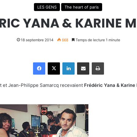
LES GENS
The heart of paris
RIC YANA & KARINE 
18 septembre 2014
668
Temps de lecture 1 minute
Facebook
X
Linkedin
Partager par email
Imprimer
ot et Jean-Philippe Samarcq recevaient
Frédéric Yana & Karine