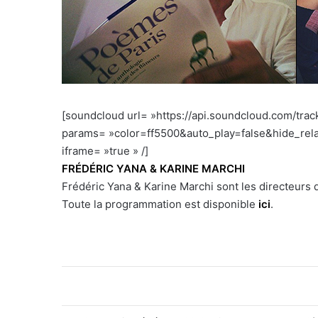
[soundcloud url= »https://api.soundcloud.com/tr
params= »color=ff5500&auto_play=false&hide_re
iframe= »true » /]
FRÉDÉRIC YANA & KARINE MARCHI
Frédéric Yana & Karine Marchi sont les directeurs
Toute la programmation est disponible
ici
.