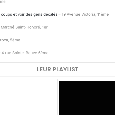
ème
s coups et voir des gens décalés
– 19 Avenue Victoria, 11ème
 Marché Saint-Honoré, 1er
Broca, 5ème
-4 rue Sainte-Beuve 6ème
LEUR PLAYLIST