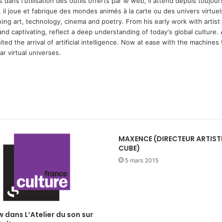
 dans l'utilisation des outils offerts par le web, il attend depuis toujours l
 il joue et fabrique des mondes animés à la carte ou des univers virtuel
xing art, technology, cinema and poetry. From his early work with arti
and captivating, reflect a deep understanding of today's global culture.
ed the arrival of artificial intelligence. Now at ease with the machines 
r virtual universes.
MAXENCE (DIRECTEUR ARTIST
CUBE)
5 mars 2015
w dans L’Atelier du son sur