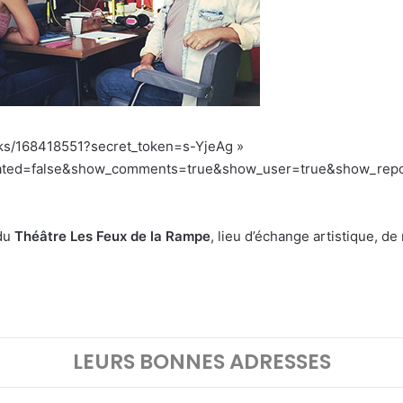
acks/168418551?secret_token=s-YjeAg »
lated=false&show_comments=true&show_user=true&show_repost
 du
Théâtre Les Feux de la Rampe
, lieu d’échange artistique, de
LEURS BONNES ADRESSES