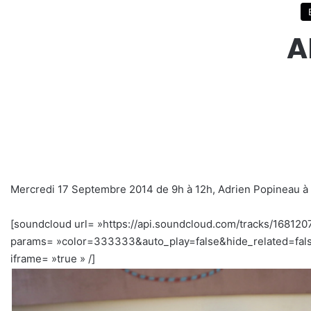
A
Mercredi 17 Septembre 2014 de 9h à 12h, Adrien Popineau à l
[soundcloud url= »https://api.soundcloud.com/tracks/168120
params= »color=333333&auto_play=false&hide_related=fal
iframe= »true » /]