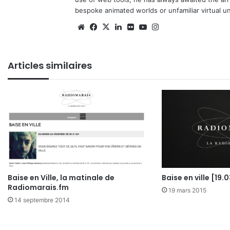
bespoke animated worlds or unfamiliar virtual u
We
Fa
X
Lin
Fli
Yo
Ins
bsi
ce
ke
ckr
uT
tag
te
bo
din
ub
ra
Articles similaires
ok
e
m
Baise en Ville, la matinale de
Baise en ville [19.0
Radiomarais.fm
19 mars 2015
14 septembre 2014