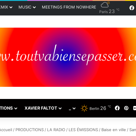
EMIX
MUSIC
MEETINGS FROM NOWHERE
℃
23
Paris
℃
26
Faceb
Pin
TIONS
XAVIER FALTOT
_
Berlin
ccueil
/
PRODUCTIONS
/
LA RADIO
/
LES ÉMISSIONS
/
Baise en ville
/
San