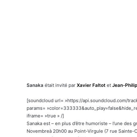
Sanaka
était invité par
Xavier Faltot
et
Jean-Phili
[soundcloud url= »https://api.soundcloud.com/tra
params= »color=333333&auto_play=false&hide_re
iframe= »true » /]
–
Sanaka est – en plus d’être humoriste – l’une des 
Novembreà 20h00 au Point-Virgule (7 rue Sainte-Croi