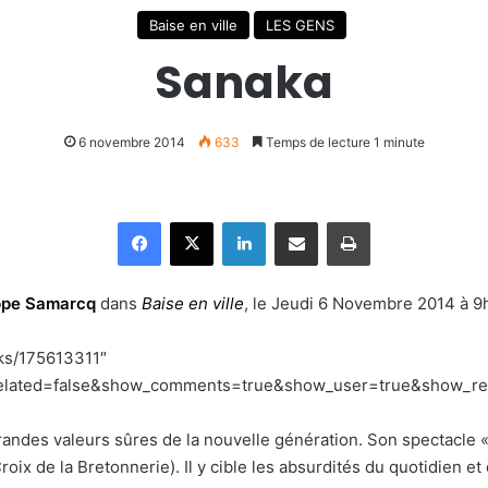
Baise en ville
LES GENS
Sanaka
6 novembre 2014
633
Temps de lecture 1 minute
Facebook
X
Linkedin
Partager par email
Imprimer
ppe Samarcq
dans
Baise en ville
, le Jeudi 6 Novembre 2014 à 9
cks/175613311″
lated=false&show_comments=true&show_user=true&show_repos
grandes valeurs sûres de la nouvelle génération. Son spectacle 
x de la Bretonnerie). Il y cible les absurdités du quotidien et