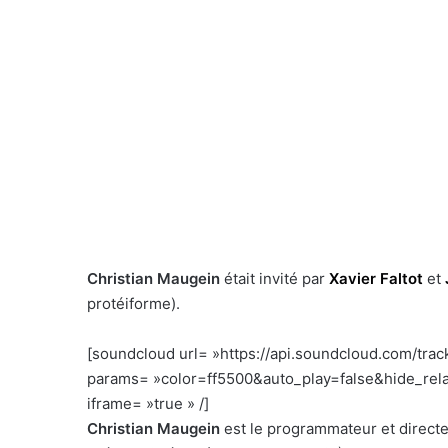
Christian Maugein
était invité par
Xavier Faltot
et
protéiforme).
[soundcloud url= »https://api.soundcloud.com/tra
params= »color=ff5500&auto_play=false&hide_re
iframe= »true » /]
–
Christian Maugein
est le programmateur et direct