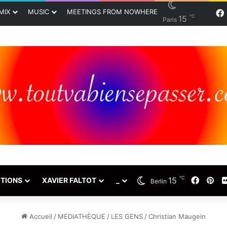
MIX
MUSIC
MEETINGS FROM NOWHERE
℃
15
Paris
℃
15
Faceb
Pin
TIONS
XAVIER FALTOT
_
Berlin
Accueil
/
MEDIATHÈQUE
/
LES GENS
/
Christian Maugein