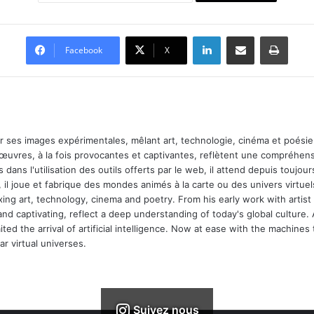
Linkedin
Partager par email
Imprimer
Facebook
X
ar ses images expérimentales, mêlant art, technologie, cinéma et poésie.
 œuvres, à la fois provocantes et captivantes, reflètent une compréhens
 dans l'utilisation des outils offerts par le web, il attend depuis toujours l
 il joue et fabrique des mondes animés à la carte ou des univers virtuel
xing art, technology, cinema and poetry. From his early work with arti
and captivating, reflect a deep understanding of today's global culture.
ed the arrival of artificial intelligence. Now at ease with the machines 
r virtual universes.
Suivez nous