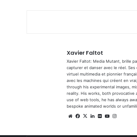
Xavier Faltot
Xavier Faltot: Media Mutant, brille p
capturer et danser avec le réel. Ses
virtuel multimedia et pionnier français
avec les machines qui créent en vrai,
through his experimental images, mi
reality. His works, both provocative 
use of web tools, he has always await
bespoke animated worlds or unfamilia
We
Fa
X
Lin
Fli
Yo
Ins
bsi
ce
ke
ckr
uT
tag
te
bo
din
ub
ra