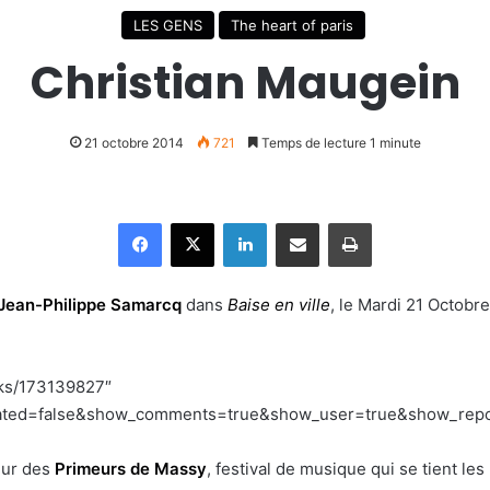
LES GENS
The heart of paris
Christian Maugein
21 octobre 2014
721
Temps de lecture 1 minute
Facebook
X
Linkedin
Partager par email
Imprimer
Jean-Philippe Samarcq
dans
Baise en ville
, le Mardi 21 Octobr
cks/173139827″
lated=false&show_comments=true&show_user=true&show_repost
eur des
Primeurs de Massy
, festival de musique qui se tient le