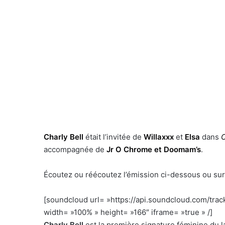
Charly Bell
était l’invitée de
Willaxxx
et
Elsa
dans
O
accompagnée de
Jr O Chrome et Doomam’s
.
Écoutez ou réécoutez l’émission ci-dessous ou su
[soundcloud url= »https://api.soundcloud.com/tr
width= »100% » height= »166″ iframe= »true » /]
h
Charly Bell
est la première signature féminine du 