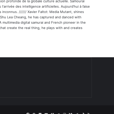
ion profonde de la globale culture actuelle. Samouraï
'arrivée des intelligence artificielles. Aujourd’hui à l’aise
s inconnus. ////// Xavier Faltot: Media Mutant, shines
st Shu Lea Cheang, he has captured and danced with
 A multimedia digital samurai and French pioneer in the
that create the real thing, he plays with and creates