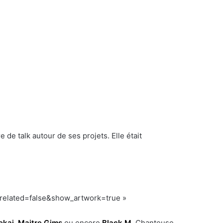
 de talk autour de ses projets. Elle était
_related=false&show_artwork=true »
ekai
,
Maitre Gims
ou encore
Black M
. Chanteuse