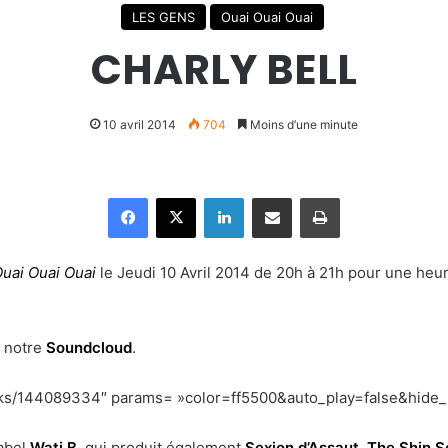
LES GENS
Ouai Ouai Ouai
CHARLY BELL
10 avril 2014
704
Moins d’une minute
Facebook
X
Linkedin
Partager par email
Imprimer
uai Ouai Ouai
le Jeudi 10 Avril 2014 de 20h à 21h pour une heure
r notre
Soundcloud
.
acks/144089334″ params= »color=ff5500&auto_play=false&hide
label
Wati B
, qui produit également
Sexion d’Assaut
,
The Shin S