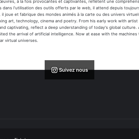
 œuvres, à la fois provocantes et captivantes, reflètent une compréhens
 dans l'utilisation des outils offerts par le web, il attend depuis toujours l
 il joue et fabrique des mondes animés à la carte ou des univers virtuel
xing art, technology, cinema and poetry. From his early work with arti
and captivating, reflect a deep understanding of today's global culture.
ed the arrival of artificial intelligence. Now at ease with the machines 
r virtual universes.
Suivez nous