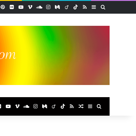
acebook
Pinterest
Flickr
YouTube
Vimeo
SoundCloud
Instagram
Medium
Viadeo
TikTok
RSS
Sidebar (barre lat
Rechercher
ook
terest
Flickr
YouTube
Vimeo
SoundCloud
Instagram
Medium
Viadeo
TikTok
RSS
Article Aléatoire
Sidebar (barre laté
Rechercher