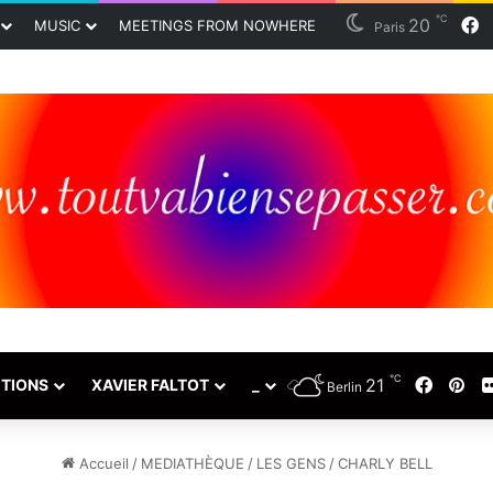
℃
20
F
MUSIC
MEETINGS FROM NOWHERE
Paris
℃
21
Faceb
Pin
TIONS
XAVIER FALTOT
_
Berlin
Accueil
/
MEDIATHÈQUE
/
LES GENS
/
CHARLY BELL