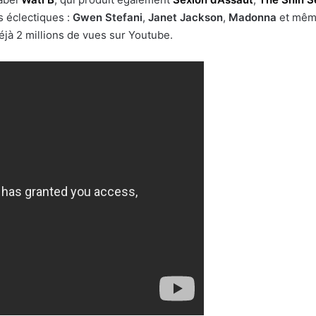
s éclectiques :
Gwen Stefani
,
Janet Jackson
,
Madonna
et mê
déjà 2 millions de vues sur Youtube.