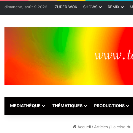
dimanche, août 9 2026
ZUPER WOK
SHOWS
REMIX
M
MEDIATHÈQUE
THÉMATIQUES
PRODUCTIONS
Accueil
/
Articles
/
La crise du 