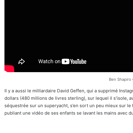
Ben Shapiro
Il y a aussi le milliardaire David Geffen, qui a supprimé Inst
dollars (480 millions de livres sterling), sur lequel il s’isol
séquestrée sur un superyacht, s’en sort un peu mieux sur le 
publiant une vidéo de ses enfants se lavant les mains avec 