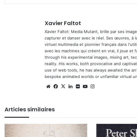
Xavier Faltot
Xavier Faltot: Media Mutant, brille par ses imag
capturer et danser avec le réel. Ses œuvres, à 
virtuel multimedia et pionnier français dans l'utili
avec les machines qui créent en vrai, il joue et
through his experimental images, mixing art, t
reality. His works, both provocative and captiva
use of web tools, he has always awaited the arriv
bespoke animated worlds or unfamiliar virtual u
Website
Facebook
X
Linkedin
Flickr
YouTube
Instagram
Articles similaires