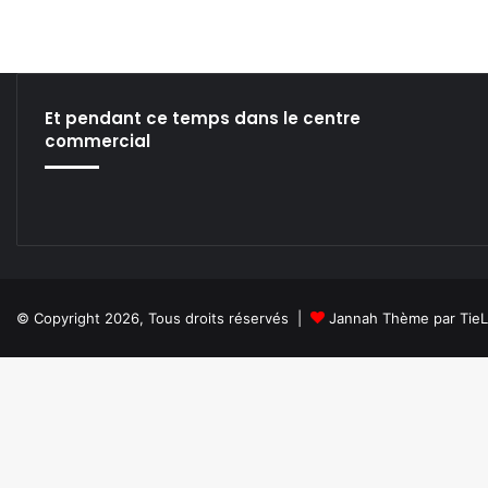
l
é
b
r
i
Et pendant ce temps dans le centre
t
commercial
é
s
e
t
l
e
c
a
© Copyright 2026, Tous droits réservés |
Jannah Thème par Tie
p
i
t
a
l
i
s