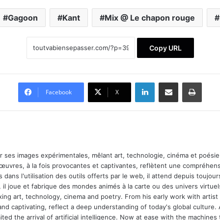
Gagoon
Kant
Mix @ Le chapon rouge
Copy URL
Linkedin
Partager par email
Imprimer
Facebook
X
ar ses images expérimentales, mêlant art, technologie, cinéma et poésie.
 œuvres, à la fois provocantes et captivantes, reflètent une compréhens
 dans l'utilisation des outils offerts par le web, il attend depuis toujours l
 il joue et fabrique des mondes animés à la carte ou des univers virtuel
xing art, technology, cinema and poetry. From his early work with arti
and captivating, reflect a deep understanding of today's global culture.
ed the arrival of artificial intelligence. Now at ease with the machines 