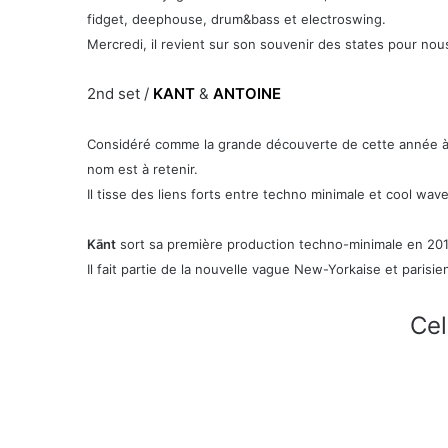
fidget, deephouse, drum&bass et electroswing.
Mercredi, il revient sur son souvenir des states pour nous 
2nd set /
KANT
&
ANTOINE
Considéré comme la grande découverte de cette année à l
nom est à retenir.
Il tisse des liens forts entre techno minimale et cool wave
Kānt
sort sa première production techno-minimale en 2012 
Il fait partie de la nouvelle vague New-Yorkaise et parisi
Cel