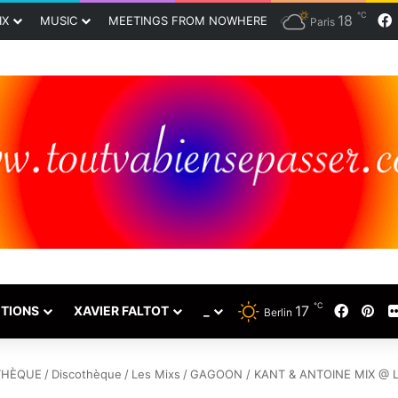
℃
18
IX
MUSIC
MEETINGS FROM NOWHERE
Paris
℃
17
Faceb
Pin
TIONS
XAVIER FALTOT
_
Berlin
THÈQUE
/
Discothèque
/
Les Mixs
/
GAGOON / KANT & ANTOINE MIX @