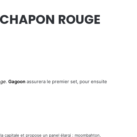
E CHAPON ROUGE
uge
.
Gagoon
assurera le premier set, pour ensuite
e la capitale et propose un panel élargi : moombahton,