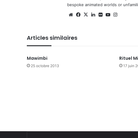
bespoke animated worlds or unfamilia
We
Fa
X
Lin
Fli
Yo
Ins
bsi
ce
ke
ckr
uT
tag
te
bo
din
ub
ra
Articles similaires
ok
e
m
Mawimbi
Rituel 
25 octobre 2013
17 juin 