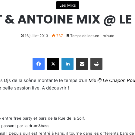
Les Mixs
 & ANTOINE MIX @ L
16 juillet 2013
737
Temps de lecture 1 minute
Facebook
X
Linkedin
Partager par email
Imprimer
les Djs de la scène montante le temps d’un
Mix @ Le Chapon Ro
 belle session live. A découvrir !
ntre free party et bars de la Rue de la Soif.
en passant par la drum&bass.
l ! Depuis qu’il est rentré à Paris, il tourne dans les différents bars d