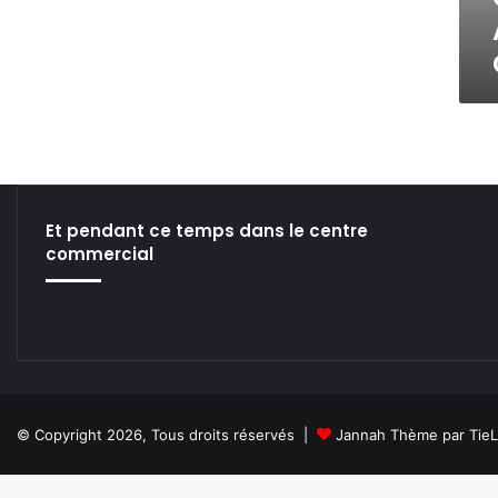
N
E
M
I
X
@
L
E
C
H
Et pendant ce temps dans le centre
A
commercial
P
O
N
R
O
U
G
E
© Copyright 2026, Tous droits réservés |
Jannah Thème par Tie