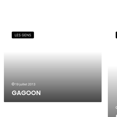
G
G
A
A
LES GENS
G
G
O
O
O
O
N
N
/
K
A
N
T
19 juillet 2013
&
GAGOON
A
N
T
O
I