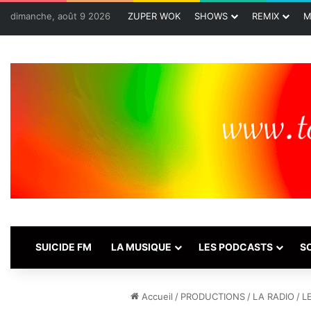
dimanche, août 9 2026
ZUPER WOK
SHOWS
REMIX
M
SUICIDE FM
LA MUSIQUE
LES PODCASTS
S
Accueil
/
PRODUCTIONS
/
LA RADIO
/
L