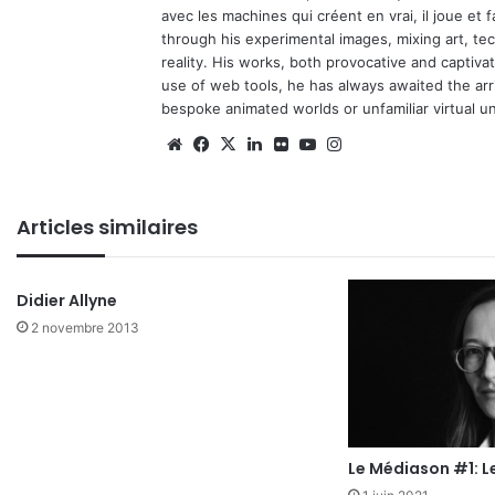
avec les machines qui créent en vrai, il joue et
through his experimental images, mixing art, t
reality. His works, both provocative and captiva
use of web tools, he has always awaited the arriv
bespoke animated worlds or unfamiliar virtual u
Website
Facebook
X
Linkedin
Flickr
YouTube
Instagram
Articles similaires
Didier Allyne
2 novembre 2013
Le Médiason #1: L