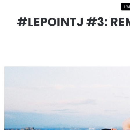
L'A
#LEPOINTJ #3: RE