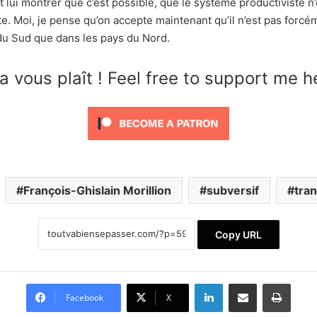
t lui montrer que c’est possible, que le système productiviste n
e. Moi, je pense qu’on accepte maintenant qu’il n’est pas forcé
 du Sud que dans les pays du Nord.
a vous plaît ! Feel free to support me h
François-Ghislain Morillion
subversif
tra
Copy URL
Linkedin
Partager par email
Impri
Facebook
X