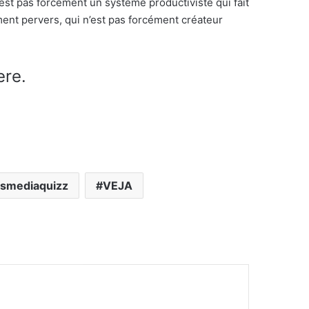
’est pas forcément un système productiviste qui fait
ment pervers, qui n’est pas forcément créateur
ere.
nsmediaquizz
VEJA
mer