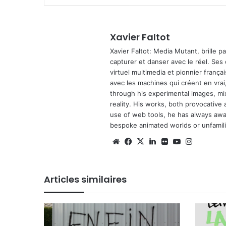
Xavier Faltot
Xavier Faltot: Media Mutant, brille p
capturer et danser avec le réel. Ses
virtuel multimedia et pionnier français
avec les machines qui créent en vrai,
through his experimental images, mi
reality. His works, both provocative 
use of web tools, he has always await
bespoke animated worlds or unfamilia
Website
Facebook
X
Linkedin
Flickr
YouTube
Instagra
Articles similaires