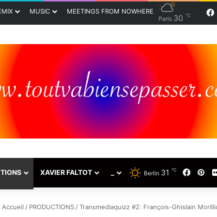
EMIX
MUSIC
MEETINGS FROM NOWHERE
℃
30
Paris
℃
Facebo
Pin
31
TIONS
XAVIER FALTOT
_
Berlin
Accueil
/
PRODUCTIONS
/
Transmediaquizz #2: François-Ghislain Morilli