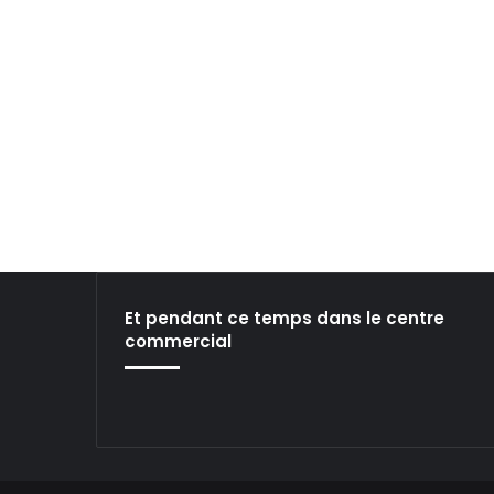
v
r
e
c
c
e
V
s
e
.
j
a
.
Et pendant ce temps dans le centre
commercial