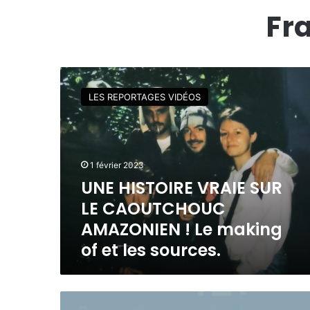
Fra
U
N
LES REPORTAGES VIDÉOS
E
H
I
S
T
1 février 2023
O
UNE HISTOIRE VRAIE SUR
I
LE CAOUTCHOUC
R
E
AMAZONIEN ! Le making
V
of et les sources.
R
A
I
E
K
S