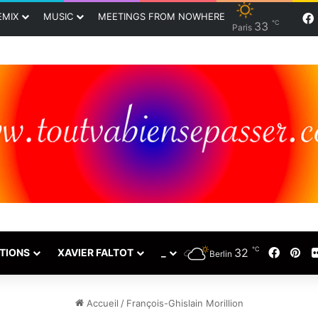
EMIX
MUSIC
MEETINGS FROM NOWHERE
℃
33
Paris
℃
32
Faceb
Pin
TIONS
XAVIER FALTOT
_
Berlin
Accueil
/
François-Ghislain Morillion