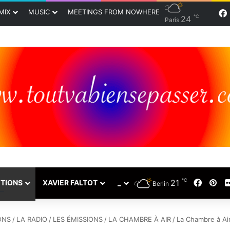
MIX
MUSIC
MEETINGS FROM NOWHERE
℃
24
Paris
℃
21
Faceb
Pin
TIONS
XAVIER FALTOT
_
Berlin
ONS
/
LA RADIO
/
LES ÉMISSIONS
/
LA CHAMBRE À AIR
/
La Chambre à Air