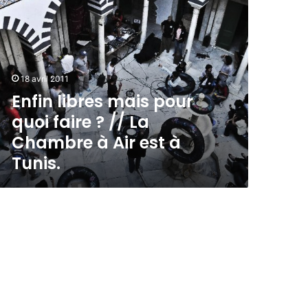
18 avril 2011
Enfin libres mais pour
quoi faire ? // La
Chambre à Air est à
Tunis.