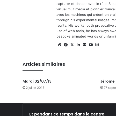
capturer et danser avec le réel. Ses
virtuel multimedia et pionnier français
avec les machines qui créent en vrai,
through his experimental images, mi
reality. His works, both provocative 
use of web tools, he has always await
bespoke animated worlds or unfamilia
We
Fa
X
Lin
Fli
Yo
Ins
bsi
ce
ke
ckr
uT
tag
te
bo
din
ub
ra
Articles similaires
ok
e
m
Mardi 02/07/13
Jérome
2 juillet 2013
27 sept
Et pendant ce temps dans le centre