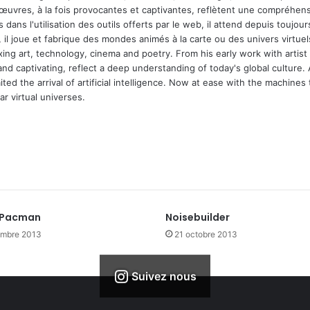
 œuvres, à la fois provocantes et captivantes, reflètent une compréhens
 dans l'utilisation des outils offerts par le web, il attend depuis toujours l
 il joue et fabrique des mondes animés à la carte ou des univers virtuel
xing art, technology, cinema and poetry. From his early work with arti
and captivating, reflect a deep understanding of today's global culture.
ed the arrival of artificial intelligence. Now at ease with the machines 
r virtual universes.
 Pacman
Noisebuilder
embre 2013
21 octobre 2013
Suivez nous