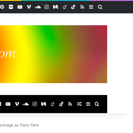
acebook
Pinterest
Flickr
YouTube
Vimeo
SoundCloud
Instagram
Medium
Viadeo
TikTok
RSS
Sidebar (barre lat
Rechercher
ook
terest
Flickr
YouTube
Vimeo
SoundCloud
Instagram
Medium
Viadeo
TikTok
RSS
Article Aléatoire
Sidebar (barre laté
Rechercher
ochage au Paris Paris