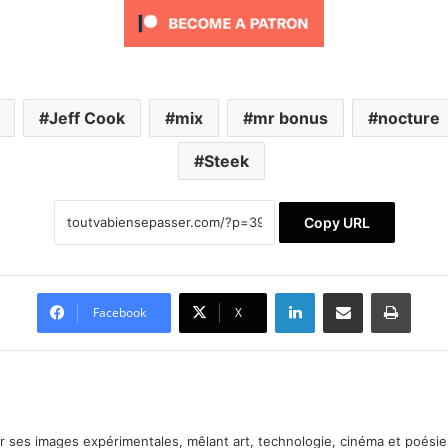
Jeff Cook
mix
mr bonus
nocture
Steek
Copy URL
Linkedin
Partager par email
Imprimer
Facebook
X
ar ses images expérimentales, mêlant art, technologie, cinéma et poésie.