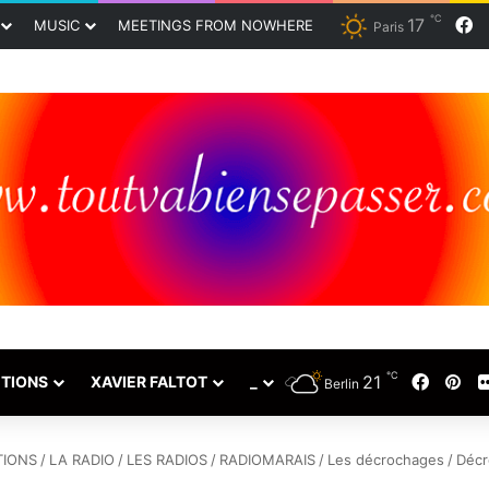
℃
17
F
MUSIC
MEETINGS FROM NOWHERE
Paris
℃
21
Faceb
Pin
TIONS
XAVIER FALTOT
_
Berlin
IONS
/
LA RADIO
/
LES RADIOS
/
RADIOMARAIS
/
Les décrochages
/
Décr