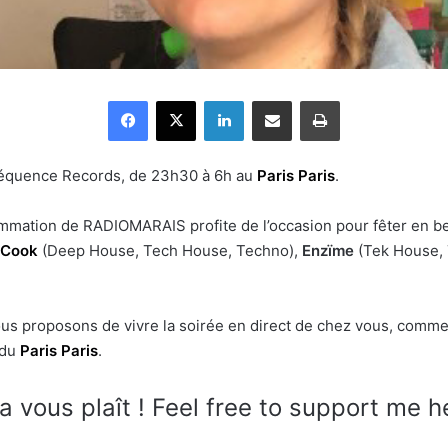
Facebook
X
Linkedin
Partager par email
Imprimer
Fréquence Records, de 23h30 à 6h au
Paris Paris
.
rammation de RADIOMARAIS profite de l’occasion pour fêter en b
 Cook
(Deep House, Tech House, Techno),
Enzïme
(Tek House, 
us proposons de vivre la soirée en direct de chez vous, comme s
 du
Paris Paris
.
a vous plaît ! Feel free to support me h