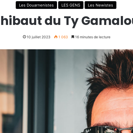
Les Douarnenistes
LES GENS
Les Newistes
Thibaut du Ty Gamalo
10 juillet 2023
1 063
16 minutes de lecture