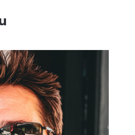
u
Lecteur
audio