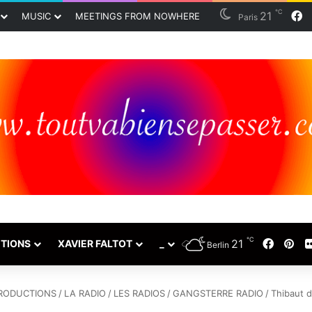
℃
F
21
MUSIC
MEETINGS FROM NOWHERE
Paris
℃
Facebo
Pin
21
TIONS
XAVIER FALTOT
_
Berlin
RODUCTIONS
/
LA RADIO
/
LES RADIOS
/
GANGSTERRE RADIO
/
Thibaut 