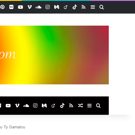
acebook
Pinterest
Flickr
YouTube
Vimeo
SoundCloud
Instagram
Medium
Viadeo
TikTok
RSS
Sidebar (barre lat
Rechercher
ok
terest
Flickr
YouTube
Vimeo
SoundCloud
Instagram
Medium
Viadeo
TikTok
RSS
Article Aléatoire
Sidebar (barre laté
Rechercher
du Ty Gamalou