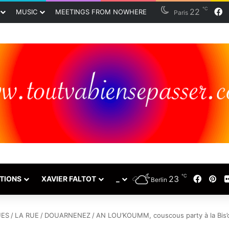
℃
F
22
MUSIC
MEETINGS FROM NOWHERE
Paris
℃
Faceb
Pin
23
TIONS
XAVIER FALTOT
_
Berlin
UES
/
LA RUE
/
DOUARNENEZ
/
AN LOU’KOUMM, couscous party à la Bis’