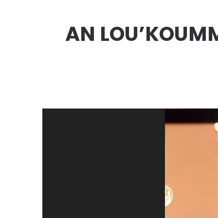
AN LOU’KOUMM, 
Lecteur
vidéo