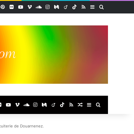
acebook
Pinterest
Flickr
YouTube
Vimeo
SoundCloud
Instagram
Medium
Viadeo
TikTok
RSS
Sidebar (barre lat
Rechercher
ook
terest
Flickr
YouTube
Vimeo
SoundCloud
Instagram
Medium
Viadeo
TikTok
RSS
Article Aléatoire
Sidebar (barre laté
Rechercher
cuiterie de Douarnenez.