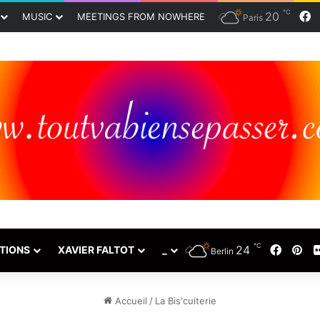
℃
20
F
MUSIC
MEETINGS FROM NOWHERE
Paris
℃
24
Faceb
Pin
TIONS
XAVIER FALTOT
_
Berlin
Accueil
/
La Bis'cuiterie