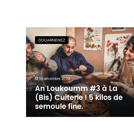
A
n
DOUARNENEZ
L
o
u
k
o
u
19 décembre 2023
m
An Loukoumm #3 à La
m
#
(Bis) Cuiterie ! 5 kilos de
3
semoule fine.
à
L
a
(
B