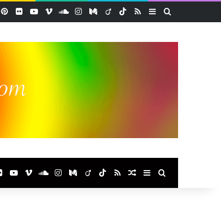
acebook
Pinterest
Flickr
YouTube
Vimeo
SoundCloud
Instagram
Medium
Viadeo
TikTok
RSS
Sidebar (barre lat
Rechercher
ook
terest
Flickr
YouTube
Vimeo
SoundCloud
Instagram
Medium
Viadeo
TikTok
RSS
Article Aléatoire
Sidebar (barre laté
Rechercher